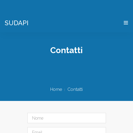
SUDAPI
HOME
Contatti
COS’È UN “DIGITAL TWIN”
VIRTES – VIRTUAL ENTERPRISE SIMULATOR
CHI SIAMO
Home
Contatti
APPLICAZIONI
DEMO PACKAGE
DOVE SIAMO