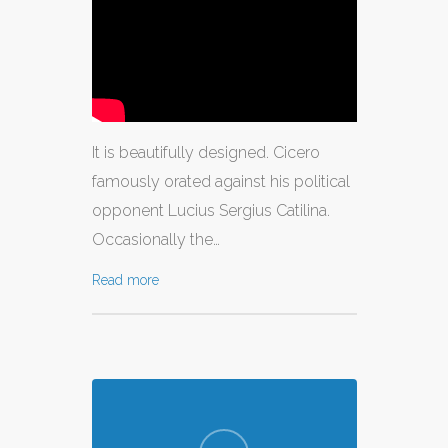
CONTATTI
It is beautifully designed. Cicero
famously orated against his political
opponent Lucius Sergius Catilina.
Occasionally the…
Read more