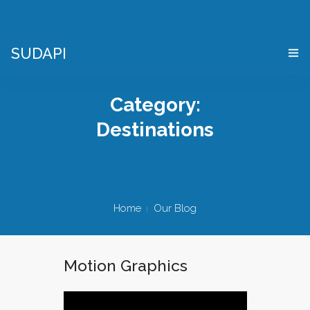
SUDAPI
HOME
Category:
COS’È UN “DIGITAL TWIN”
Destinations
VIRTES – VIRTUAL ENTERPRISE SIMULATOR
CHI SIAMO
Home
Our Blog
APPLICAZIONI
DEMO PACKAGE
Motion Graphics
DOVE SIAMO