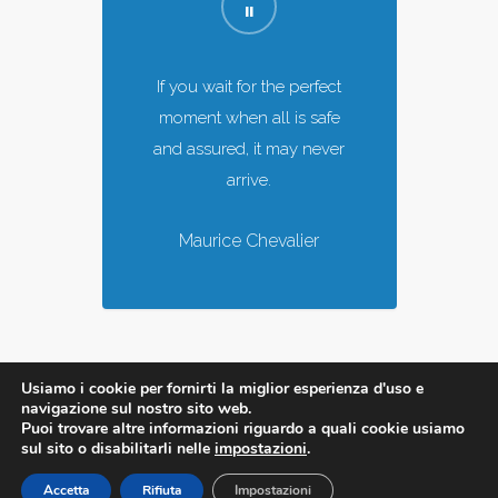
If you wait for the perfect
moment when all is safe
and assured, it may never
arrive.
Maurice Chevalier
Usiamo i cookie per fornirti la miglior esperienza d'uso e
navigazione sul nostro sito web.
Puoi trovare altre informazioni riguardo a quali cookie usiamo
sul sito o disabilitarli nelle
impostazioni
.
Accetta
Rifiuta
Impostazioni
© 2020 Sudapi - P.IVA e C.F. 02873080358